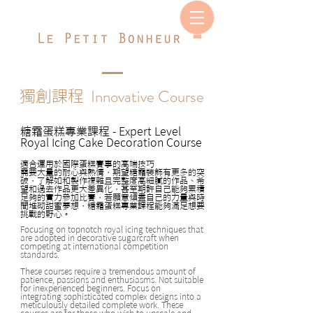
Innovative Course
獨創課程
糖霜蛋糕專業課程
- Expert Level
Royal Icing Cake Decoration Course
適合運用於國際蛋糕賽事的高端技巧
需要大量的耐心與熱情，期望糖霜裝飾有更多的突
破，了解如和製作複雜且完整度高細膩的作品、希
望和過去作品更大差異化，甚至期許自己能夠累積
足夠的實力參加比賽，若願意傾盡自己的力量與時
間堆砌甜蜜夢想，糖霜蛋糕專業課程能夠滿足想要
挑戰的野心。
Focusing on topnotch royal icing techniques that
are adopted in decorative sugarcraft when
competing at international competition
standards.
These courses require a tremendous amount of
patience, passions and enthusiasms. Not suitable
for inexperienced beginners. Focus on
integrating sophisticated complex designs into a
meticulously detailed complete work. These
courses are for those who wish to upscale and