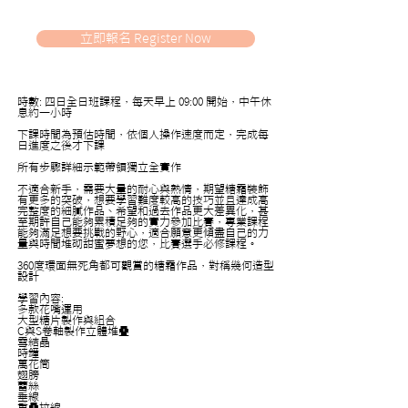
立即報名 Register Now
時數: 四日全日班課程，每天早上 09:00 開始，中午休
息約一小時
下課時間為預估時間，依個人操作速度而定，完成每
日進度之後才下課
所有步驟詳細示範帶領獨立全實作
不適合新手，需要大量的耐心與熱情，期望糖霜裝飾
有更多的突破，想要學習難度較高的技巧並且達成高
完整度的細膩作品、希望和過去作品更大差異化，甚
至期許自己能夠累積足夠的實力參加比賽，專業課程
能夠滿足想要挑戰的野心，適合願意更傾盡自己的力
量與時間堆砌甜蜜夢想的您，比賽選手必修課程。
360度環面無死角都可觀賞的糖霜作品，對稱幾何造型
設計
學習內容:
多款花嘴運用
大型糖片製作與組合
C與S卷軸製作立體堆疊
雪結晶
時鐘
萬花筒
翅膀
蕾絲
垂線
重疊拉線