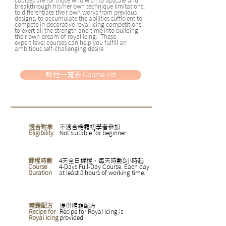
breakthrough his/her own technique limitations,
to differentiate their own works from previous
designs, to accumulate the abilities sufficient to
compete in decorative royal icing competitions,
to exert all the strength and time into building
their own dream of royal icing. These
expert level courses can help you fulfill an
ambitious self-challenging desire.
課程一覽表 Course list
適合對象
不適合糖霜初學者參加
Eligibility
Not suitable for beginner
課程時數
4天全日課程，每天時數8小時起
Course
4-Days Full-Day Course. Each day
Duration
at least 8 hours of working time.
糖霜配方
提供糖霜配方
Recipe for
Recipe for Royal Icing is
Royal Icing
provided