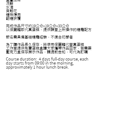
流蘇
水滴
貝殼花
糖珠應用
翻糖披覆
完成作品尺寸約19公分x19公分x33公分
以保麗龍取代真蛋糕，提供課堂上所操作的糖霜配方
報名需具備基礎糖霜經驗，不適合初學者
為了讓作品長久保存，將使用保麗龍代替真蛋糕
工作室提供免費蛋糕盒讓大家攜帶作品回家，若需要
壓克力盒保存展示作品，請提前告知，可代為訂購
Course duration: 4 days full-day course, each
day starts from 09:00 in the morning,
approximately 1 hour lunch break.
Please note that the class finish time is an
estimation, actual finish time depends on
individual progress.
Every detailed step procedures will be
demonstrated, participant will be
independently finish his/her own works.
Not suitable for inexperienced beginners. Focus
on integrating sophisticated complex designs
into a meticulously detailed complete work.
Focusing on topnotch royal icing techniques
that are adopted in decorative sugar crafts
when competing at international competition
level.
These courses require a tremendous amount