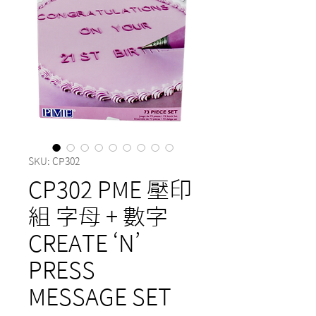
SKU: CP302
CP302 PME 壓印
組 字母 + 數字
CREATE ‘N’
PRESS
MESSAGE SET