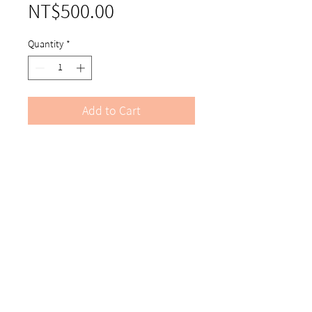
Price
NT$500.00
Quantity
*
Add to Cart
CP302
PME 壓印組 字母 + 數字
CREATE ‘N’ PRESS MESSAGE SET
商品規格
CP302
PME 壓印組 字母 + 數字