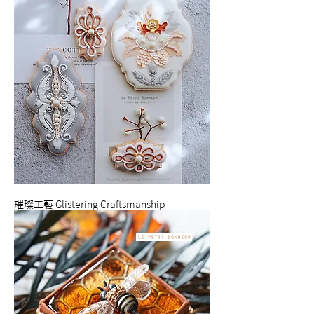
璀璨工藝 Glistering Craftsmanship