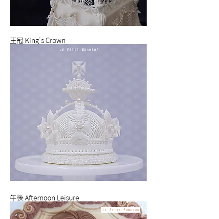
王冠 King's Crown
午後 Afternoon Leisure