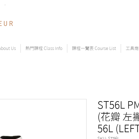
©
out Us
熱門課程 Class Info
課程一覽表 Course List
工具商品
ST56L P
(花瓣 左撇
56L (LEF
SKU: ST56L