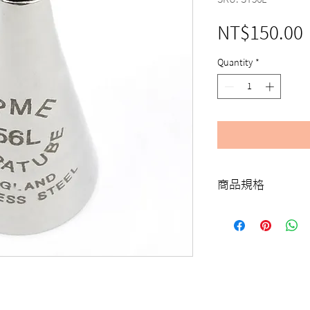
NT$150.00
Quantity
*
商品規格
ST56L
PME 花嘴 56L 號 (
PETAL 56L (LEFT HAN